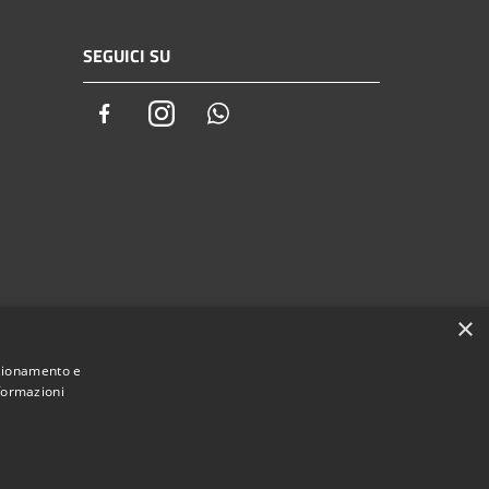
SEGUICI SU
Facebook
Instagram
Whatsapp
×
nzionamento e
nformazioni