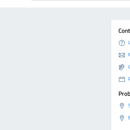
Cont
Prob