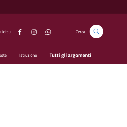
uici su
Cerca
Tutti gli argomenti
oste
Istruzione