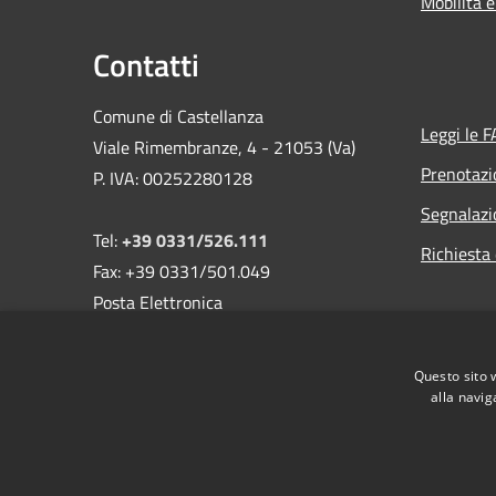
Mobilità e
Contatti
Comune di Castellanza
Leggi le 
Viale Rimembranze, 4 - 21053 (Va)
Prenotaz
P. IVA: 00252280128
Segnalazi
Tel:
+39 0331/526.111
Richiesta 
Fax: +39 0331/501.049
Posta Elettronica
Certificata:
comune@pec.comune.castellanza.va.it
Email:
Questo sito 
comune@comune.castellanza.va.it
alla navig